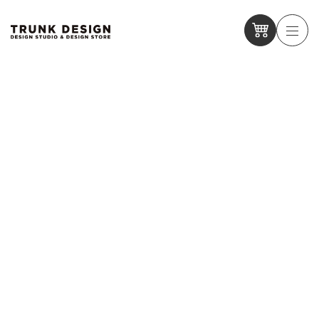
【2/6〜8】東京 有明で開催される 「MONTAGE 31th」に出
展します
【2/6〜8】東京 有明で開催される 「MONTAGE 31th」に出
展します