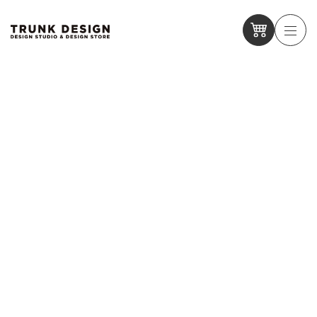
【9/4 〜24】大丸神戸店・京都店で開催される「ひょうご国」
に出展いたします
【9/4 〜24】大丸神戸店・京都店で開催される「ひょうご国」
に出展いたします