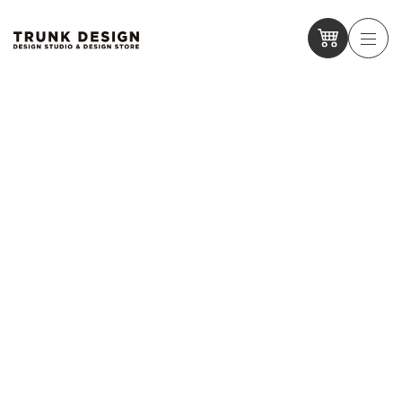
【SHIOYA STORE】スタッフインタビュー / 産地の伝え手と
なる仲間を募集しています
【SHIOYA STORE】スタッフインタビュー / 産地の伝え手と
なる仲間を募集しています