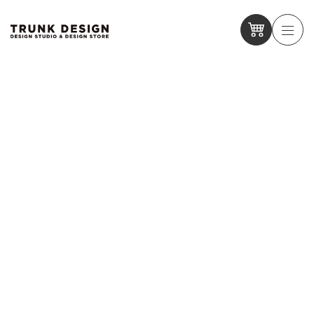
【9/6〜19】神戸大丸店で開催される「ひょうご国」に出展いた
します
【9/6〜19】神戸大丸店で開催される「ひょうご国」に出展いた
します