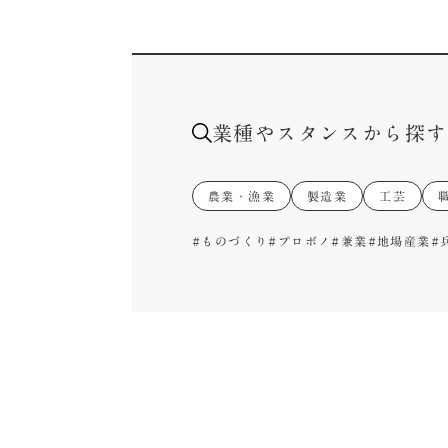
業種やスタンスから探す
農業・漁業
製造業
工芸
#ものづくり
#プロボノ
#兼業
#地場産業
#