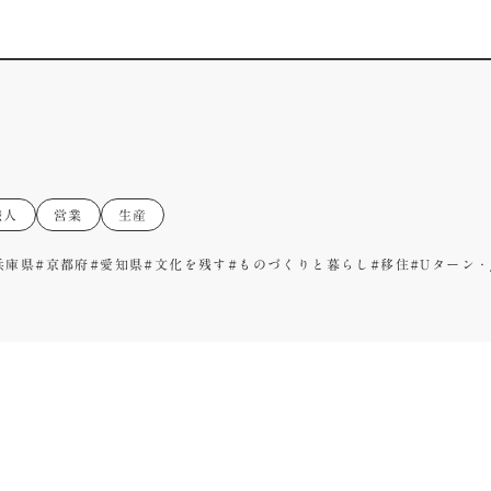
職人
営業
生産
兵庫県
#京都府
#愛知県
#文化を残す
#ものづくりと暮らし
#移住
#Uターン・