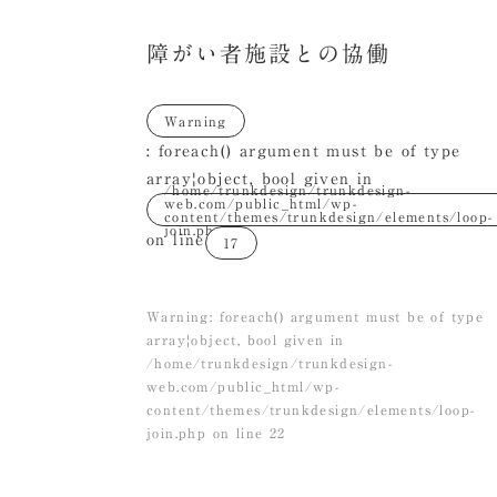
障がい者施設との協働
Warning
: foreach() argument must be of type
array|object, bool given in
/home/trunkdesign/trunkdesign-
web.com/public_html/wp-
content/themes/trunkdesign/elements/loop-
join.php
on line
17
Warning
: foreach() argument must be of type
array|object, bool given in
/home/trunkdesign/trunkdesign-
web.com/public_html/wp-
content/themes/trunkdesign/elements/loop-
join.php
on line
22