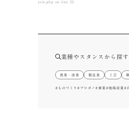
join.php
on line
22
業種やスタンスから探す
農業・漁業
製造業
工芸
#ものづくり
#プロボノ
#兼業
#地場産業
#