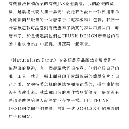
有機農法種植蔬菜的有機JAS認證農家。我們認識的契
機，是農場代表大皿一壽先生委託我們設計一款要用來作
為原創商品販售的一味唐辛子（乾辣椒粉）包裝。我們十
分喜歡這款可品嘗到有機唐辛子紮實的辣味和風味的一味
唐辛子，於是便邀請他們在TRUNK DESIGN所籌辦的活
動「垂水市集」中擺攤，與蔬菜一起販售。
〈Naturalism Farm〉的各類農產品雖然非常受到市
集遊客的歡迎，有一點卻讓我們很在意。他們介紹自己的
唯一工具，就是一張上面只印了電話號碼的簡單名片；自
己是誰、是抱持著怎樣的想法在種植蔬菜的，這些事情都
沒有表達出來。就算種出來的農作物品質優良，要是沒有
將想法傳達給他人就等於不存在一樣。因此TRUNK
DESIGN便向他們提議，設計一款LOGO以及介紹農園的
店卡和網站。