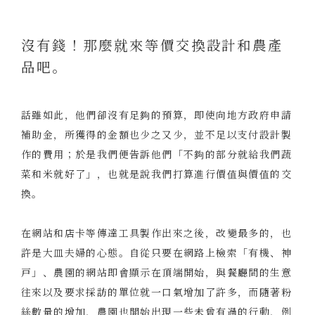
沒有錢！那麼就來等價交換設計和農產
品吧。
話雖如此，他們卻沒有足夠的預算，即使向地方政府申請
補助金，所獲得的金額也少之又少，並不足以支付設計製
作的費用；於是我們便告訴他們「不夠的部分就給我們蔬
菜和米就好了」，也就是說我們打算進行價值與價值的交
換。
在網站和店卡等傳達工具製作出來之後，改變最多的，也
許是大皿夫婦的心態。自從只要在網路上檢索「有機、神
戸」、農園的網站即會顯示在頂端開始，與餐廳間的生意
往來以及要求採訪的單位就一口氣增加了許多，而隨著粉
絲數量的增加，農園也開始出現一些未曾有過的行動，例